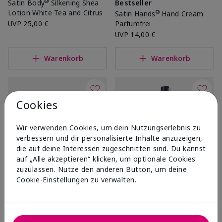
®
Satin Body
Silkening Shea
Bestseller
Lotion White Tea and Citrus
®
Satin Hands
Hand Cream
UVP
25,00 €
Parfumfrei
UVP
14,00 €
Warenkorb
Warenkorb
Cookies
Wir verwenden Cookies, um dein Nutzungserlebnis zu
verbessern und dir personalisierte Inhalte anzuzeigen,
die auf deine Interessen zugeschnitten sind. Du kannst
auf „Alle akzeptieren“ klicken, um optionale Cookies
zuzulassen. Nutze den anderen Button, um deine
Cookie-Einstellungen zu verwalten.
®
Bestseller
TimeWise Targeted-Action
Toning Lotion
®
Satin Hands
Set White Tea
& Citrus
UVP
42,00 €
UVP
60,00 €