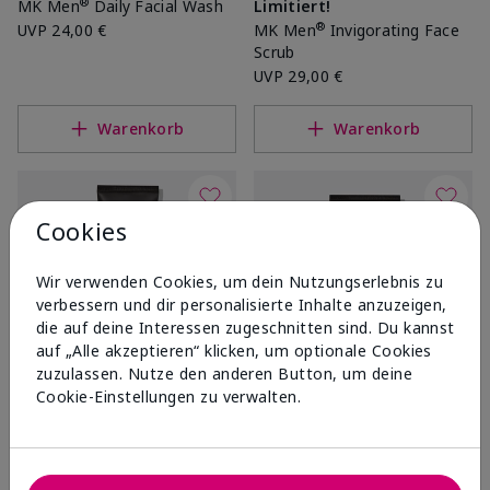
®
MK Men
Daily Facial Wash
Limitiert!
®
UVP
24,00 €
MK Men
Invigorating Face
Scrub
UVP
29,00 €
Warenkorb
Warenkorb
Cookies
Wir verwenden Cookies, um dein Nutzungserlebnis zu
verbessern und dir personalisierte Inhalte anzuzeigen,
die auf deine Interessen zugeschnitten sind. Du kannst
auf „Alle akzeptieren“ klicken, um optionale Cookies
zuzulassen. Nutze den anderen Button, um deine
Cookie-Einstellungen zu verwalten.
®
®
MKMen
Moisturizing Shave
MKMen
Ultimate
Cream
Moisturizer
UVP
28,00 €
UVP
45,00 €