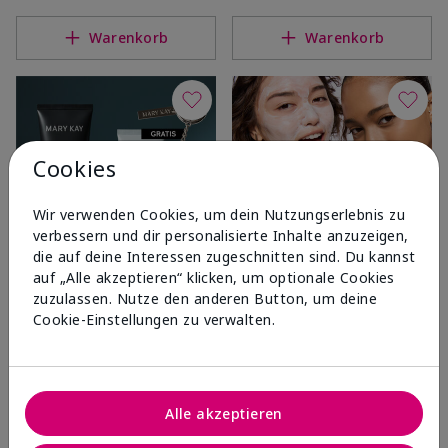
Warenkorb
Warenkorb
Cookies
Wir verwenden Cookies, um dein Nutzungserlebnis zu
verbessern und dir personalisierte Inhalte anzuzeigen,
die auf deine Interessen zugeschnitten sind. Du kannst
auf „Alle akzeptieren“ klicken, um optionale Cookies
Limitiert!
Limitiert!
zuzulassen. Nutze den anderen Button, um deine
Everyday Hydration for Him
Hydra Boost Beauty Box
Cookie-Einstellungen zu verwalten.
Set
UVP
115,00 €
UVP
77,00 €
Warenkorb
Warenkorb
Alle akzeptieren