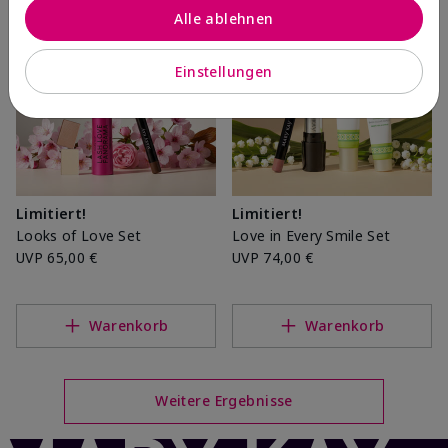
Alle ablehnen
Einstellungen
Limitiert!
Limitiert!
Looks of Love Set
Love in Every Smile Set
UVP
65,00 €
UVP
74,00 €
Warenkorb
Warenkorb
Weitere Ergebnisse