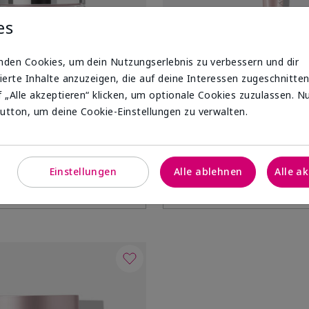
es
nden Cookies, um dein Nutzungserlebnis zu verbessern und dir
ierte Inhalte anzuzeigen, die auf deine Interessen zugeschnitten
nti-Aging-Pflege
 „Alle akzeptieren“ klicken, um optionale Cookies zuzulassen. N
utton, um deine Cookie-Einstellungen zu verwalten.
®
®
®
®
air
Volu-Firm
Day Cream
TimeWise Repair
Volu-Firm
E
Cream
UVP
56,00 €
Einstellungen
Alle ablehnen
Alle a
Warenkorb
Warenkorb