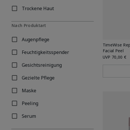
Trockene Haut
Filtern nach Nach Hauttyp: Trockene Haut
Nach Produktart
Augenpflege
Filtern nach Nach Produktart: Augenpflege
TimeWise Rep
Facial Peel
Feuchtigkeitsspender
Filtern nach Nach Produktart: Feuchtigkeitsspender
UVP
70,00 €
Gesichtsreinigung
Filtern nach Nach Produktart: Gesichtsreinigung
Gezielte Pflege
Filtern nach Nach Produktart: Gezielte Pflege
Maske
Filtern nach Nach Produktart: Maske
Peeling
Filtern nach Nach Produktart: Peeling
Serum
Filtern nach Nach Produktart: Serum