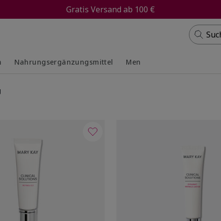
Gratis Versand ab 100 €
Suc
m
Nahrungsergänzungsmittel
Men
ed
ed
Collapsed
Expanded
g