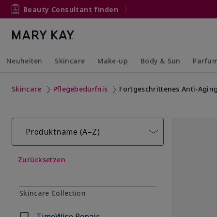
Beauty Consultant finden
Neuheiten
Skincare
Make-up
Body & Sun
Parfu
Collapsed
Expanded
Collapsed
Expanded
Collapsed
Expanded
Collaps
Expand
Skincare
Pflegebedürfnis
Fortgeschrittenes Anti-Agin
Produktname (A–Z)
Zurücksetzen
Skincare Collection
TimeWise Repair