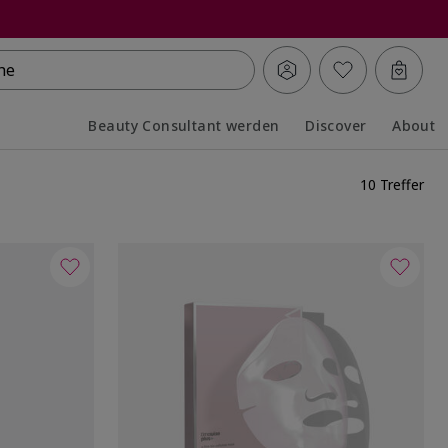
he
Beauty Consultant werden
Discover
About
Collapsed
Expanded
10 Treffer