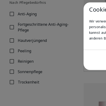
Nach Pflegebedürfnis
Cooki
Anti-Aging
Filtern nach Nach Pflegebedürfnis: Anti-Aging
Wir verwe
Fortgeschrittene Anti-Aging-
personalis
Filtern nach Nach Pflegebedürfnis: Fortgeschrittene A
Pflege
kannst auf
anderen B
Hautverjüngend
Filtern nach Nach Pflegebedürfnis: Hautverjüngend
TimeWise Rep
LSF 30
Peeling
Filtern nach Nach Pflegebedürfnis: Peeling
UVP
67,00 €
Reinigen
Filtern nach Nach Pflegebedürfnis: Reinigen
Sonnenpflege
Filtern nach Nach Pflegebedürfnis: Sonnenpflege
Trockenheit
Filtern nach Nach Pflegebedürfnis: Trockenheit