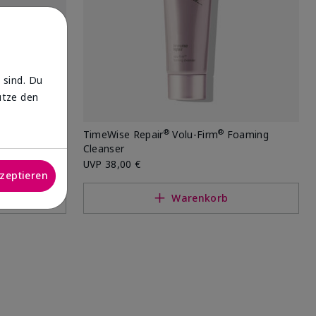
 sind. Du
utze den
®
®
ye Renewal
TimeWise Repair
Volu-Firm
Foaming
Cleanser
UVP
38,00 €
kzeptieren
Warenkorb