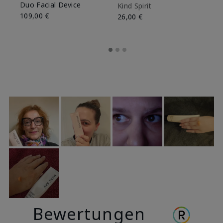
Duo Facial Device
Kind Spirit
Be
109,00 €
26,00 €
26
Bewertungen