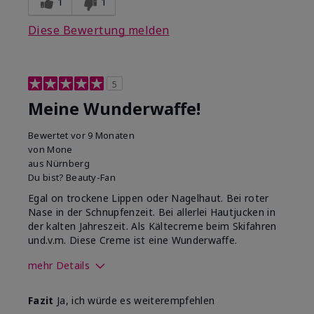
1
1
Diese Bewertung melden
5
Meine Wunderwaffe!
Bewertet
vor 9 Monaten
von
Mone
aus
Nürnberg
Du bist?
Beauty-Fan
Egal on trockene Lippen oder Nagelhaut. Bei roter
Nase in der Schnupfenzeit. Bei allerlei Hautjucken in
der kalten Jahreszeit. Als Kältecreme beim Skifahren
und.v.m. Diese Creme ist eine Wunderwaffe.
mehr Details
Wie war deine
Gutes Hautgefühl,
Fazit
Ja, ich würde es weiterempfehlen
Anwendungserfahrung
Lässt sich gleichmäßig