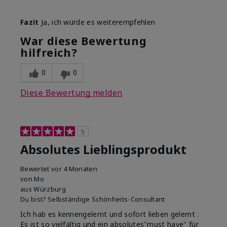
Wie war deine
Gutes Hautgefühl,
Fazit
Ja, ich würde es weiterempfehlen
Anwendungserfahrung
Lässt sich gleichmäßig
mit dem Produkt
auftragen, Zieht gut ein
War diese Bewertung
insgesamt?
hilfreich?
0
0
Diese Bewertung melden
5
Absolutes Lieblingsprodukt
Bewertet
vor 4 Monaten
von
Mo
aus
Würzburg
Du bist?
Selbständige Schönheits-Consultant
Ich hab es kennengelernt und sofort lieben gelernt .
Es ist so vielfältig und ein absolutes"must have" für