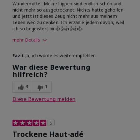
Wundermittel. Meine Lippen sind endlich schön und
nicht mehr so ausgetrocknet. Nichts hatte geholfen
und jetzt ist dieses Zeug nicht mehr aus meinem
Leben weg zu denken. Ich erzähle jedem davon, weil
ich so begeistert bin👍👍👍👍👍👍
mehr Details
Wie war deine
Feuchtigkeitsbooster,
Fazit
Ja, ich würde es weiterempfehlen
Anwendungserfahrung
Gutes Hautgefühl, Lässt
mit dem Produkt
sich gleichmäßig
War diese Bewertung
insgesamt?
auftragen, Zieht gut ein
hilfreich?
3
1
Diese Bewertung melden
5
Trockene Haut-adé