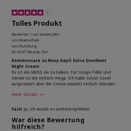
5
Tolles Produkt
Bewertet
1 vor einem Jahr
von
Marinchen
aus
Duisburg
Du bist?
Beauty-Fan
Kommentare zu Mary Kay® Extra Emollient
Night Cream
Es ist ein MUSS sie zu haben. Für rissige Füße und
Hände ist die einfach mega. Ich habe schon soviel
ausprobiert aber die Creme bewirkt einfach Wunder!
mehr Details
Wie war deine
Gutes
Fazit
Ja, ich würde es weiterempfehlen
Anwendungserfahrung mit
Hautgefühl
dem Produkt insgesamt?
War diese Bewertung
hilfreich?