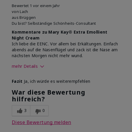
Bewertet
1 vor einem Jahr
von
Lach
aus
Brüggen
Du bist?
Selbständige Schönheits-Consultant
Kommentare zu Mary Kay® Extra Emollient
Night Cream
Ich liebe die EENC. Vor allem bei Erkältungen. Einfach
abends auf die Nasenflügel und zack ist die Nase am
nächsten Morgen nicht mehr wund.
mehr Details
Wie war deine
Zieht gut ein
Fazit
Ja, ich würde es weiterempfehlen
Anwendungserfahrung mit
dem Produkt insgesamt?
War diese Bewertung
hilfreich?
3
0
Diese Bewertung melden