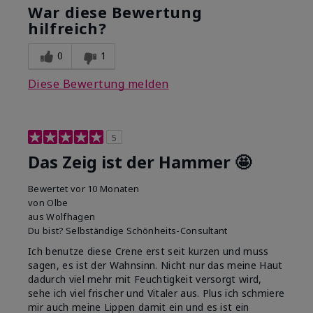
mit dem Produkt
auftragen, Zieht gut ein
War diese Bewertung
insgesamt?
hilfreich?
0
1
Diese Bewertung melden
5
Das Zeig ist der Hammer 🤩
Bewertet
vor 10 Monaten
von
Olbe
aus
Wolfhagen
Du bist?
Selbständige Schönheits-Consultant
Ich benutze diese Crene erst seit kurzen und muss
sagen, es ist der Wahnsinn. Nicht nur das meine Haut
dadurch viel mehr mit Feuchtigkeit versorgt wird,
sehe ich viel frischer und Vitaler aus. Plus ich schmiere
mir auch meine Lippen damit ein und es ist ein