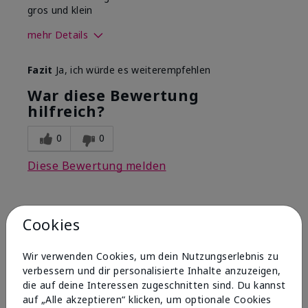
gros und klein
mehr Details
Wie war deine
Gutes
Fazit
Ja, ich würde es weiterempfehlen
Anwendungserfahrung mit
Hautgefühl
dem Produkt insgesamt?
War diese Bewertung
hilfreich?
0
0
Diese Bewertung melden
5
Cookies
Meine Geheimwaffe für rauhe
& rissige Haut.
Wir verwenden Cookies, um dein Nutzungserlebnis zu
verbessern und dir personalisierte Inhalte anzuzeigen,
die auf deine Interessen zugeschnitten sind. Du kannst
Bewertet
vor 7 Monaten
auf „Alle akzeptieren“ klicken, um optionale Cookies
von
Denise Mechelke