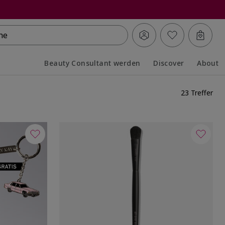
he
Beauty Consultant werden
Discover
About
Collapsed
Expanded
23 Treffer