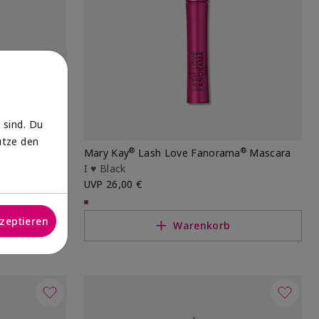
 sind. Du
utze den
®
®
a
Mary Kay
Lash Love Fanorama
Mascara
I ♥ Black
UVP
26,00 €
kzeptieren
Warenkorb