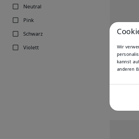
Neutral
Filtern nach Farbauswahl: Neutral
Pink
Filtern nach Farbauswahl: Pink
Cooki
Schwarz
Filtern nach Farbauswahl: Schwarz
Wir verwe
Violett
Filtern nach Farbauswahl: Violett
personalis
kannst auf
®
Mary Kay
Ey
anderen B
UVP
16,00 €