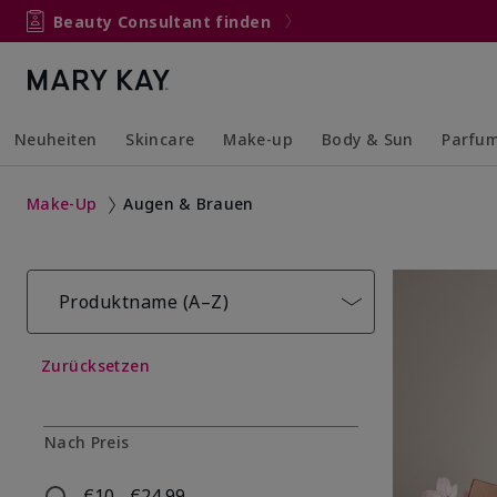
Beauty Consultant finden
Neuheiten
Skincare
Make-up
Body & Sun
Parfu
Collapsed
Expanded
Collapsed
Expanded
Collapsed
Expanded
Collaps
Expand
Make-Up
Augen & Brauen
Produktname (A–Z)
Zurücksetzen
Nach Preis
€10 - €24,99