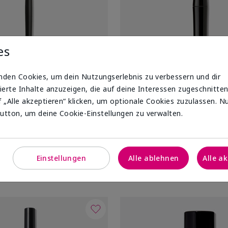
es
nden Cookies, um dein Nutzungserlebnis zu verbessern und dir
ierte Inhalte anzuzeigen, die auf deine Interessen zugeschnitten
 „Alle akzeptieren“ klicken, um optionale Cookies zuzulassen. N
®
®
e Smudger Brush
Mary Kay
Lash Love
Mascar
utton, um deine Cookie-Einstellungen zu verwalten.
Black
UVP
23,00 €
Einstellungen
Alle ablehnen
Alle a
Warenkorb
Warenkorb