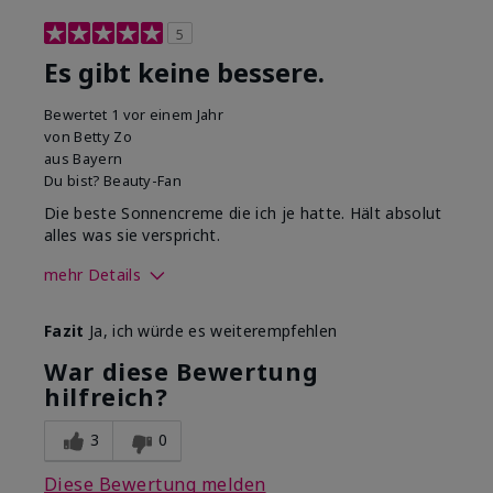
5
Es gibt keine bessere.
Bewertet
1 vor einem Jahr
von
Betty Zo
aus
Bayern
Du bist?
Beauty-Fan
Die beste Sonnencreme die ich je hatte. Hält absolut
alles was sie verspricht.
mehr Details
Wie war deine
Gutes Hautgefühl,
Fazit
Ja, ich würde es weiterempfehlen
Anwendungserfahrung
Lässt sich gleichmäßig
mit dem Produkt
auftragen, Zieht gut ein
War diese Bewertung
insgesamt?
hilfreich?
3
0
Diese Bewertung melden