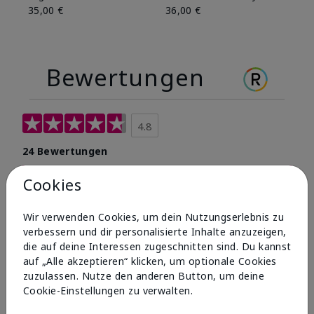
35,00 €
36,00 €
Bewertungen
4.8
24 Bewertungen
Produkt Bewerten
Cookies
96%
Wir verwenden Cookies, um dein Nutzungserlebnis zu
würden es weiterempfehlen.
verbessern und dir personalisierte Inhalte anzuzeigen,
die auf deine Interessen zugeschnitten sind. Du kannst
5 Sterne
23
auf „Alle akzeptieren“ klicken, um optionale Cookies
zuzulassen. Nutze den anderen Button, um deine
4 Sterne
0
Cookie-Einstellungen zu verwalten.
3 Sterne
0