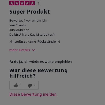
5
Super Produkt
Bewertet
1 vor einem Jahr
von
Clauds
aus
München
Du bist?
Mary Kay Mitarbeiter/in
Hinterlässt keine Rückstände :-)
mehr Details
Wie war deine
Zieht gut ein
Fazit
Ja, ich würde es weiterempfehlen
Anwendungserfahrung mit
dem Produkt insgesamt?
War diese Bewertung
hilfreich?
1
0
Diese Bewertung melden