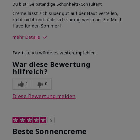
Du bist?
Selbständige Schönheits-Consultant
Creme lässt sich super gut auf der Haut verteilen,
klebt nicht und fühlt sich samtig weich an. Ein Must
Have für den Sommer !
mehr Details
Wie war deine
Erfrischend, Gutes
Fazit
Ja, ich würde es weiterempfehlen
Anwendungserfahrung
Hautgefühl, Lässt sich
mit dem Produkt
gleichmäßig auftragen,
War diese Bewertung
insgesamt?
Zieht gut ein
hilfreich?
1
0
Diese Bewertung melden
5
Beste Sonnencreme