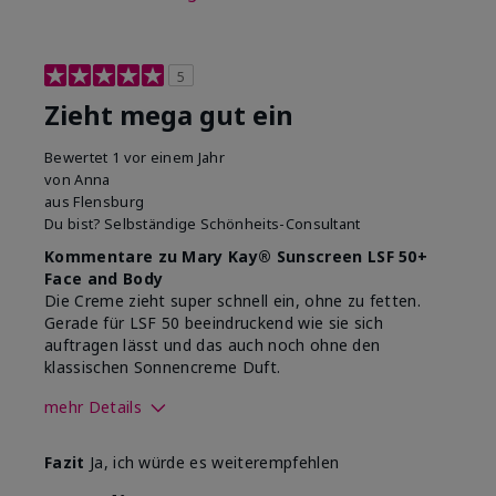
5
Zieht mega gut ein
Bewertet
1 vor einem Jahr
von
Anna
aus
Flensburg
Du bist?
Selbständige Schönheits-Consultant
Kommentare zu Mary Kay® Sunscreen LSF 50+
Face and Body
Die Creme zieht super schnell ein, ohne zu fetten.
Gerade für LSF 50 beeindruckend wie sie sich
auftragen lässt und das auch noch ohne den
klassischen Sonnencreme Duft.
mehr Details
Wie war deine
Gutes Hautgefühl,
Fazit
Ja, ich würde es weiterempfehlen
Anwendungserfahrung
Lässt sich gleichmäßig
mit dem Produkt
auftragen, Zieht gut ein