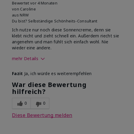
Bewertet
vor 4 Monaten
von
Caroline
aus
NRW
Du bist?
Selbständige Schönheits-Consultant
Ich nutze nur noch diese Sonnencreme, denn sie
klebt nicht und zieht schnell ein. Außerdem riecht sie
angenehm und man fühlt sich einfach wohl. Nie
wieder eine andere.
mehr Details
Wie war deine
Gutes Hautgefühl,
Fazit
Ja, ich würde es weiterempfehlen
Anwendungserfahrung
Lässt sich gleichmäßig
mit dem Produkt
auftragen, Zieht gut ein
War diese Bewertung
insgesamt?
hilfreich?
0
0
Diese Bewertung melden