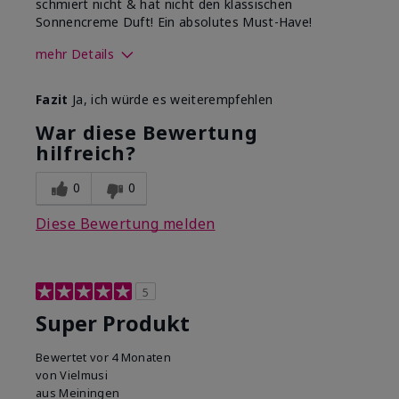
schmiert nicht & hat nicht den klassischen
Sonnencreme Duft! Ein absolutes Must-Have!
mehr Details
Wie war deine
Gutes Hautgefühl,
Fazit
Ja, ich würde es weiterempfehlen
Anwendungserfahrung
Lässt sich gleichmäßig
mit dem Produkt
auftragen, Zieht gut ein
War diese Bewertung
insgesamt?
hilfreich?
0
0
Diese Bewertung melden
5
Super Produkt
Bewertet
vor 4 Monaten
von
Vielmusi
aus
Meiningen