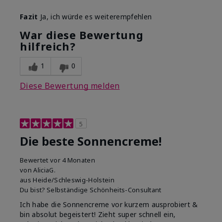
Wie war deine
Erfrischend, Gutes
Fazit
Ja, ich würde es weiterempfehlen
Anwendungserfahrung
Hautgefühl, Lässt sich
mit dem Produkt
gleichmäßig auftragen,
War diese Bewertung
insgesamt?
Zieht gut ein
hilfreich?
1
0
Diese Bewertung melden
5
Die beste Sonnencreme!
Bewertet
vor 4 Monaten
von
AliciaG.
aus
Heide/Schleswig-Holstein
Du bist?
Selbständige Schönheits-Consultant
Ich habe die Sonnencreme vor kurzem ausprobiert &
bin absolut begeistert! Zieht super schnell ein,