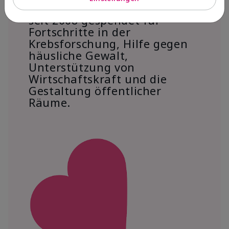
Über 18 Millionen US-Dollar
seit 2008 gespendet für
Fortschritte in der
Krebsforschung, Hilfe gegen
häusliche Gewalt,
Unterstützung von
Wirtschaftskraft und die
Gestaltung öffentlicher
Räume.