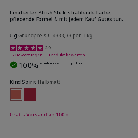
Limitierter Blush Stick: strahlende Farbe,
pflegende Formel & mit jedem Kauf Gutes tun.
6 g
Grundpreis € 4333,33 per 1 kg
4,2 out of 5 Customer Rating
5.0
2 Bewertungen
Produkt bewerten
100%
würden es weiterempfehlen.
Kind Spirit
Halbmatt
selected
Out of stock
Out of stock
Gratis Versand ab 100 €