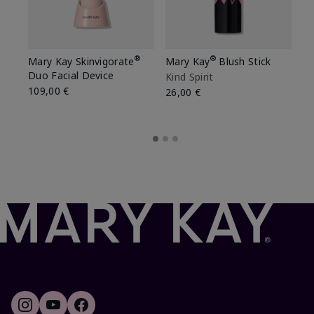
®
®
Mary Kay Skinvigorate
Mary Kay
Blush Stick
Ma
Duo Facial Device
Kind Spirit
Be
109,00 €
26,00 €
26