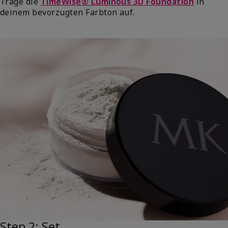
Trage die
TimeWise® Luminous 3D Foundation
in
deinem bevorzugten Farbton auf.
Step 2: Set