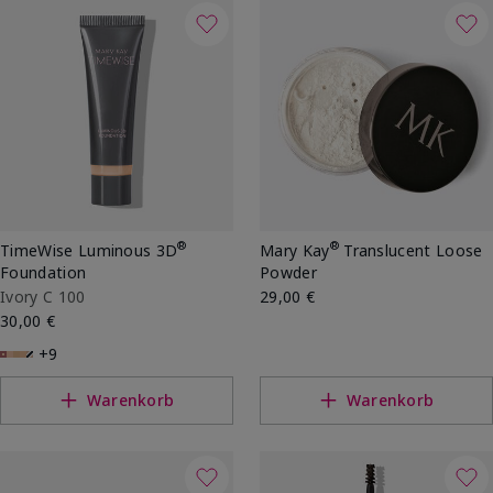
frische, sanft sonnengeküsste Look wird
inzwischen als moderner Beauty‑Klassiker gesehen.
®
®
TimeWise Luminous 3D
Mary Kay
Translucent Loose
Foundation
Powder
Ivory C 100
29,00 €
30,00 €
+9
Warenkorb
Warenkorb