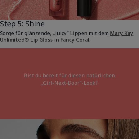
Step 5: Shine
Sorge für glänzende, „juicy“ Lippen mit dem
Mary Kay
Unlimited® Lip Gloss in Fancy Coral
.
Bist du bereit für diesen natürlichen
„Girl‑Next‑Door“-Look?