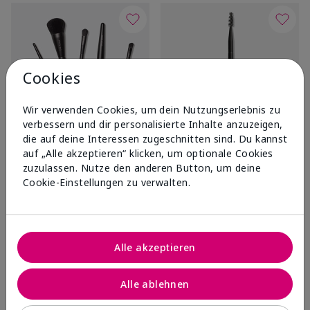
Cookies
Wir verwenden Cookies, um dein Nutzungserlebnis zu
verbessern und dir personalisierte Inhalte anzuzeigen,
die auf deine Interessen zugeschnitten sind. Du kannst
®
®
Mary Kay
Essential Brush
Mary Kay
Eyebrow/Eyeliner
auf „Alle akzeptieren“ klicken, um optionale Cookies
Collection
Brush
zuzulassen. Nutze den anderen Button, um deine
UVP
70,00 €
UVP
20,00 €
Cookie-Einstellungen zu verwalten.
Warenkorb
Warenkorb
Alle akzeptieren
Alle ablehnen