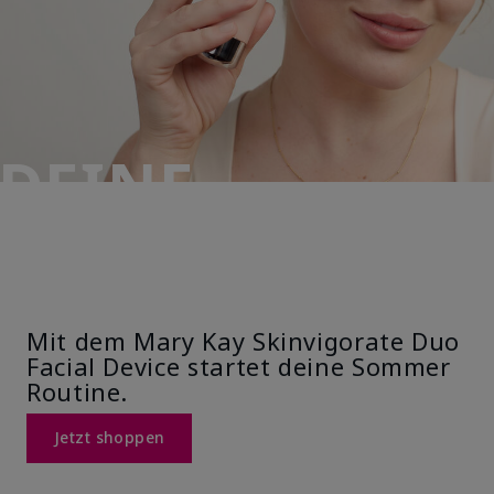
DEINE
ROUTINE. DEIN
GLOW.
Mit dem Mary Kay Skinvigorate Duo
Facial Device startet deine Sommer
Routine.
Jetzt shoppen