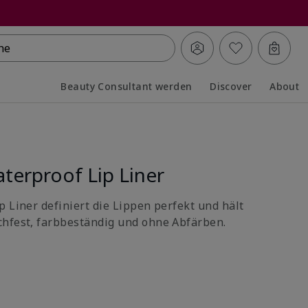
he
Beauty Consultant werden
Discover
About
Collapsed
Expanded
terproof Lip Liner
p Liner definiert die Lippen perfekt und hält
chfest, farbbeständig und ohne Abfärben.