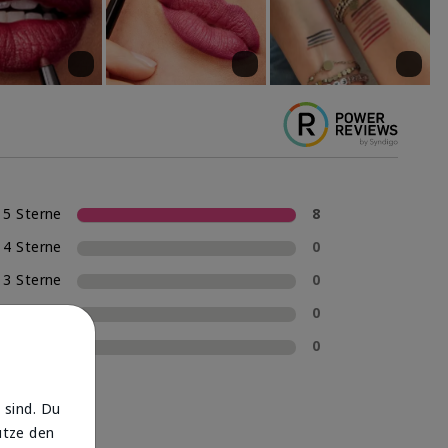
5 Sterne
8
4 Sterne
0
3 Sterne
0
2 Sterne
0
1 Stern
0
 sind. Du
utze den