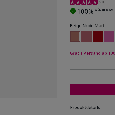
4,7 out of 5 Customer R
5.0
100%
würden es weit
Beige Nude
Matt
selected
Out of stock
Out of stock
Out of st
Out
Gratis Versand ab 100
Produktdetails