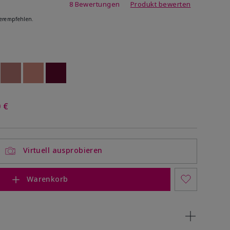
ating
8 Bewertungen
Produkt bewerten
erempfehlen.
ock
 of stock
Out of stock
Out of stock
Out of stock
 €
Virtuell ausprobieren
Warenkorb