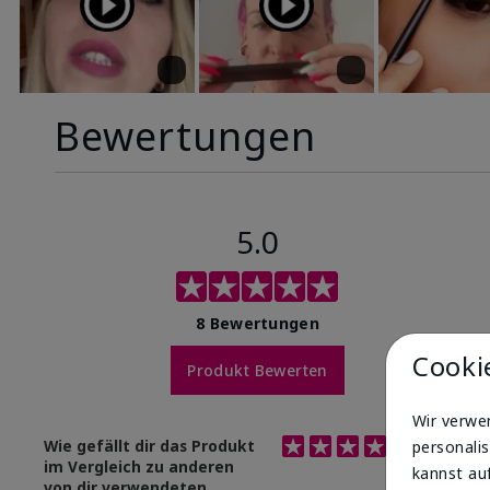
Bewertungen
5.0
8 Bewertungen
Cooki
Produkt Bewerten
Wir verwe
Bewertung 5.0 von 5 Stern
Wie gefällt dir das Produkt
personalis
5
im Vergleich zu anderen
kannst auf
von dir verwendeten