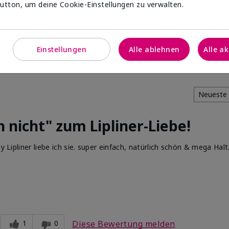
utton, um deine Cookie-Einstellungen zu verwalten.
en
Einstellungen
Alle ablehnen
Alle a
 nicht" zum Lipliner-Liebe!
y Lipliner liebe ich sie. super einfach, natürlich schön & mega Halt
5
 dir verwendeten
1
0
Diese Bewertung melden
5