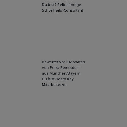
Du bist?
Selbständige
Schönheits-Consultant
Bewertet
vor 8 Monaten
von
Petra Beiersdorf
aus
München/Bayern
Du bist?
Mary Kay
Mitarbeiter/in