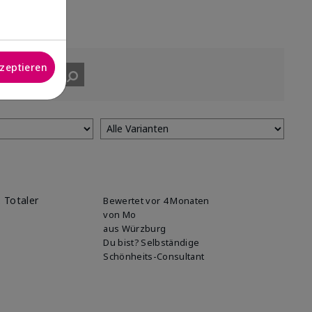
kzeptieren
. Totaler
Bewertet
vor 4 Monaten
von
Mo
aus
Würzburg
Du bist?
Selbständige
Schönheits-Consultant