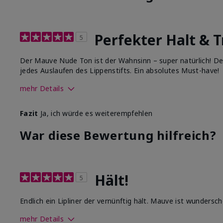
Perfekter Halt & 
5
Der Mauve Nude Ton ist der Wahnsinn – super natürlich! Der 
jedes Auslaufen des Lippenstifts. Ein absolutes Must-have!
mehr Details
Wie sehr gefällt dir der Farbton dieses Produkts?
Fazit
Ja, ich würde es weiterempfehlen
Wie gefällt dir das Produkt im Vergleich zu anderen von
War diese Bewertung hilfreich?
Dekorativkosmetikmarken?
Hält!
5
Endlich ein Lipliner der vernünftig hält. Mauve ist wundersch
mehr Details