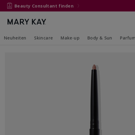
Beauty Consultant finden
Neuheiten
Skincare
Make-up
Body & Sun
Parfu
Collapsed
Expanded
Collapsed
Expanded
Collapsed
Expanded
Collaps
Expand