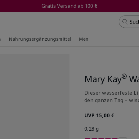
Gratis Versand ab 100 €
Suc
m
Nahrungsergänzungsmittel
Men
ed
ed
Collapsed
Expanded
®
Mary Kay
Wa
Dieser wasserfeste Li
den ganzen Tag – wis
UVP
15,00 €
0,28 g