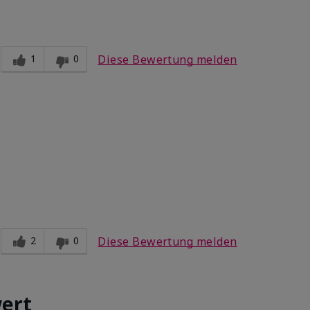
5
 dir verwendeten
1
0
Diese Bewertung melden
5
5
 dir verwendeten
2
0
Diese Bewertung melden
5
ert