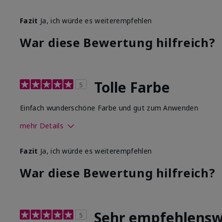
Wie sehr gefällt dir der Farbton dieses Produkts?
Fazit
Ja, ich würde es weiterempfehlen
Wie gefällt dir das Produkt im Vergleich zu anderen von
War diese Bewertung hilfreich?
Dekorativkosmetikmarken?
Tolle Farbe
5
Einfach wunderschöne Farbe und gut zum Anwenden
mehr Details
Wie sehr gefällt dir der Farbton dieses Produkts?
Fazit
Ja, ich würde es weiterempfehlen
Wie gefällt dir das Produkt im Vergleich zu anderen von
War diese Bewertung hilfreich?
Dekorativkosmetikmarken?
Sehr empfehlensw
5