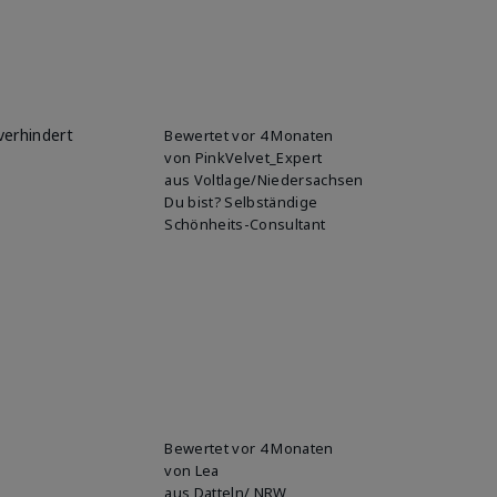
verhindert
Bewertet
vor 4 Monaten
von
PinkVelvet_Expert
aus
Voltlage/Niedersachsen
Du bist?
Selbständige
Schönheits-Consultant
Bewertet
vor 4 Monaten
von
Lea
aus
Datteln/ NRW