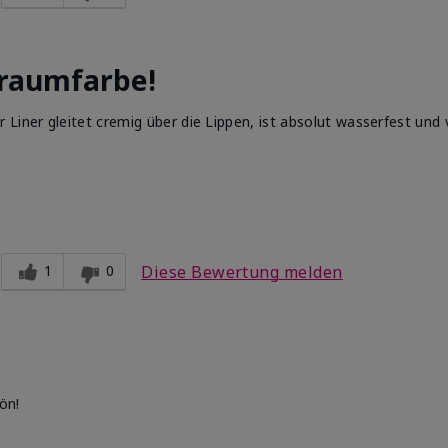
Traumfarbe!
Liner gleitet cremig über die Lippen, ist absolut wasserfest und 
5
 dir verwendeten
1
0
Diese Bewertung melden
5
ön!