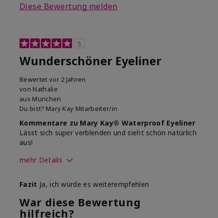
Diese Bewertung melden
5
Wunderschöner Eyeliner
Bewertet
vor 2 Jahren
von
Nathalie
aus
München
Du bist?
Mary Kay Mitarbeiter/in
Kommentare zu Mary Kay® Waterproof Eyeliner
Lässt sich super verblenden und sieht schön natürlich
aus!
mehr Details
Wie sehr gefällt dir der Farbton
Fazit
Ja, ich würde es weiterempfehlen
dieses Produkts?
5
War diese Bewertung
Wie gefällt dir das Produkt im
hilfreich?
Vergleich zu anderen von dir
5