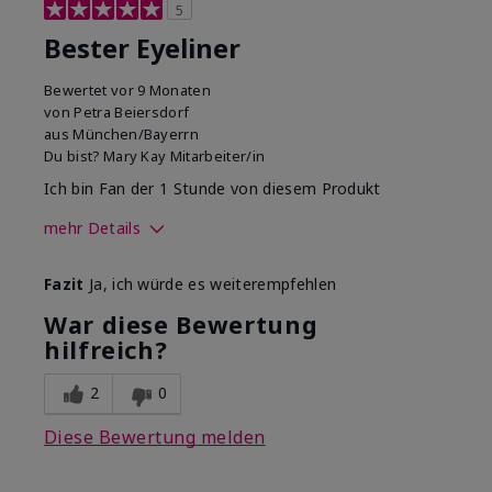
5
Bester Eyeliner
Bewertet
vor 9 Monaten
von
Petra Beiersdorf
aus
München/Bayerrn
Du bist?
Mary Kay Mitarbeiter/in
Ich bin Fan der 1 Stunde von diesem Produkt
mehr Details
Wie sehr gefällt dir der Farbton
Fazit
Ja, ich würde es weiterempfehlen
dieses Produkts?
5
War diese Bewertung
Wie gefällt dir das Produkt im
hilfreich?
Vergleich zu anderen von dir
5
verwendeten
Dekorativkosmetikmarken?
2
0
Diese Bewertung melden