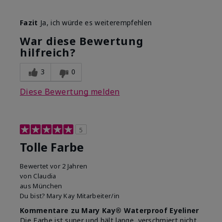
Wie sehr gefällt dir der Farbton
Fazit
Ja, ich würde es weiterempfehlen
dieses Produkts?
5
War diese Bewertung
Wie gefällt dir das Produkt im
hilfreich?
Vergleich zu anderen von dir
5
verwendeten
Dekorativkosmetikmarken?
3
0
Diese Bewertung melden
5
Tolle Farbe
Bewertet
vor 2 Jahren
von
Claudia
aus
München
Du bist?
Mary Kay Mitarbeiter/in
Kommentare zu Mary Kay® Waterproof Eyeliner
Die Farbe ist super und hält lange, verschmiert nicht.