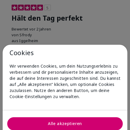
5
Hält den Tag perfekt
Bewertet
vor 2 Jahren
von
Sfrody
aus
Iggelheim
Du bist?
Beauty-Fan
Cookies
Kommentare zu Mary Kay® Waterproof Eyeliner
Hält ohne verschmieren. Lässt sich toll exakt oder
Wir verwenden Cookies, um dein Nutzungserlebnis zu
verblendet (wie ein Lidschatten) verwenden
verbessern und dir personalisierte Inhalte anzuzeigen,
Fazit
Ja, ich würde es weiterempfehlen
die auf deine Interessen zugeschnitten sind. Du kannst
auf „Alle akzeptieren“ klicken, um optionale Cookies
War diese Bewertung
zuzulassen. Nutze den anderen Button, um deine
hilfreich?
Cookie-Einstellungen zu verwalten.
4
1
Diese Bewertung melden
Alle akzeptieren