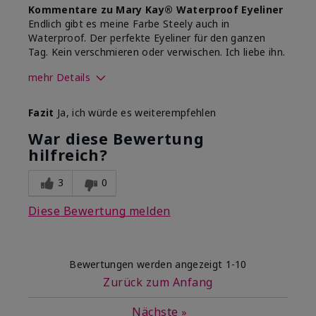
Kommentare zu Mary Kay® Waterproof Eyeliner
Endlich gibt es meine Farbe Steely auch in
Waterproof. Der perfekte Eyeliner für den ganzen
Tag. Kein verschmieren oder verwischen. Ich liebe ihn.
mehr Details
Wie sehr gefällt dir der Farbton
Fazit
Ja, ich würde es weiterempfehlen
dieses Produkts?
5
War diese Bewertung
Wie gefällt dir das Produkt im
hilfreich?
Vergleich zu anderen von dir
4
verwendeten
Dekorativkosmetikmarken?
3
0
Diese Bewertung melden
Bewertungen werden angezeigt
1-10
Zurück zum Anfang
Nächste
»