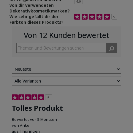
4.9
von dir verwendeten
Dekorativkosmetikmarken?
Bewertung 5.0 von 5 Sterne
Wie sehr gefällt dir der
5
Farbton dieses Produkts?
Von 12 Kunden bewertet
5
Tolles Produkt
Bewertet
vor 3 Monaten
von
Anke
aus
Thüringen