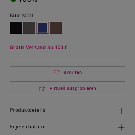
Blue
Matt
Out of stock
Out of stock
selected
Out of stock
Out of stock
Gratis Versand ab 100 €
Favoriten
Virtuell ausprobieren
Produktdetails
Eigenschaften