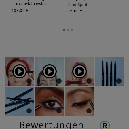
Duo Facial Device
Kind Spirit
Be
109,00 €
26,00 €
26
Bewertungen