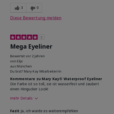
verwendeten
Dekorativkosmetikmarken?
3
0
Diese Bewertung melden
5
Mega Eyeliner
Bewertet
vor 2 Jahren
von
Elpi
aus
München
Du bist?
Mary Kay Mitarbeiter/in
Kommentare zu Mary Kay® Waterproof Eyeliner
Die Farbe ist so toll, sie ist wasserfest und zaubert
einen Hingucker Look!
mehr Details
Wie sehr gefällt dir der Farbton
Fazit
Ja, ich würde es weiterempfehlen
dieses Produkts?
5