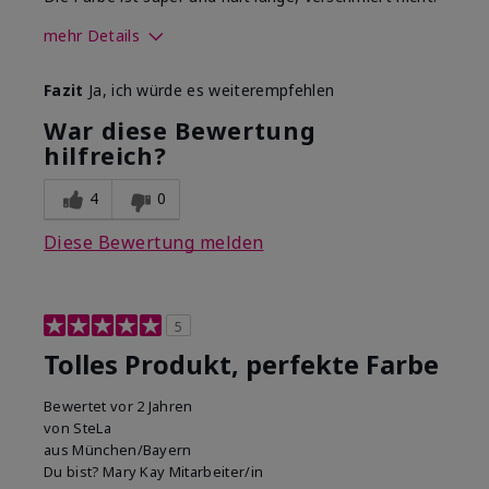
mehr Details
Wie sehr gefällt dir der Farbton
Fazit
Ja, ich würde es weiterempfehlen
dieses Produkts?
5
War diese Bewertung
Wie gefällt dir das Produkt im
hilfreich?
Vergleich zu anderen von dir
5
verwendeten
Dekorativkosmetikmarken?
4
0
Diese Bewertung melden
5
Tolles Produkt, perfekte Farbe
Bewertet
vor 2 Jahren
von
SteLa
aus
München/Bayern
Du bist?
Mary Kay Mitarbeiter/in