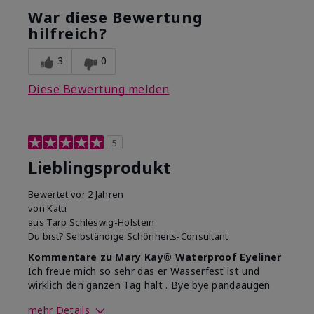
War diese Bewertung
Wie gefällt dir das Produkt im
hilfreich?
Vergleich zu anderen von dir
5
verwendeten
Dekorativkosmetikmarken?
3
0
Diese Bewertung melden
5
Lieblingsprodukt
Bewertet
vor 2 Jahren
von
Katti
aus
Tarp Schleswig-Holstein
Du bist?
Selbständige Schönheits-Consultant
Kommentare zu Mary Kay® Waterproof Eyeliner
Ich freue mich so sehr das er Wasserfest ist und
wirklich den ganzen Tag hält . Bye bye pandaaugen
mehr Details