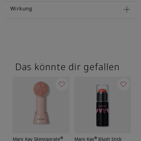
Wirkung
Das könnte dir gefallen
®
®
Mary Kay Skinvigorate
Mary Kay
Blush Stick
Ma