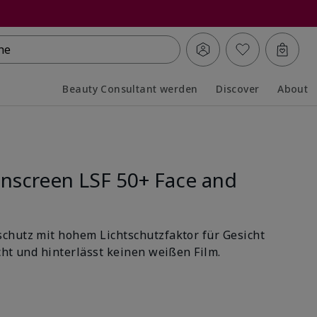
he
Beauty Consultant werden
Discover
About
Collapsed
Expanded
nscreen LSF 50+ Face and
chutz mit hohem Lichtschutzfaktor für Gesicht
cht und hinterlässt keinen weißen Film.