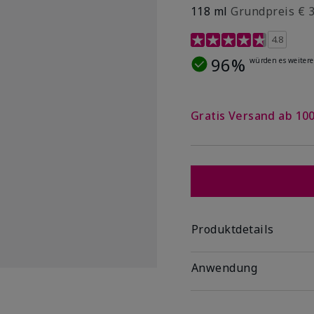
118 ml
Grundpreis € 3
3,5 out of 5 Customer R
4.8
96%
würden es weiter
Gratis Versand ab 100
Produktdetails
Anwendung