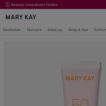
Beauty Consultant finden
Neuheiten
Skincare
Make-up
Body & Sun
Parfu
Collapsed
Expanded
Collapsed
Expanded
Collapsed
Expanded
Collaps
Expand