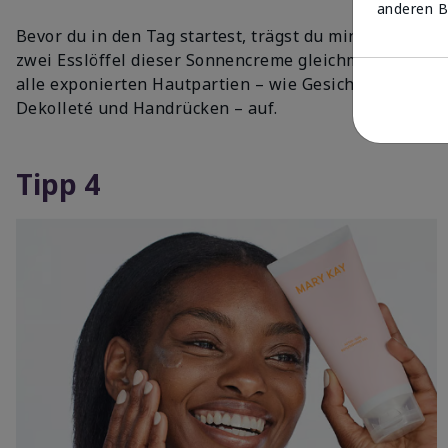
anderen B
Bevor du in den Tag startest, trägst du mindestens
zwei Esslöffel dieser Sonnencreme gleichmäßig auf
alle exponierten Hautpartien – wie Gesicht, Hals,
Dekolleté und Handrücken – auf.
Tipp 4