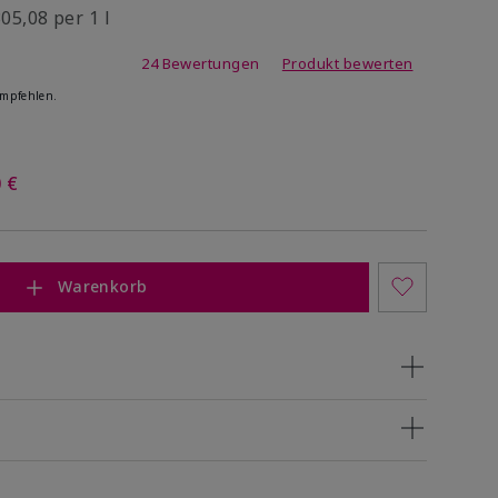
05,08 per 1 l
ating
24 Bewertungen
Produkt bewerten
empfehlen.
 €
Warenkorb