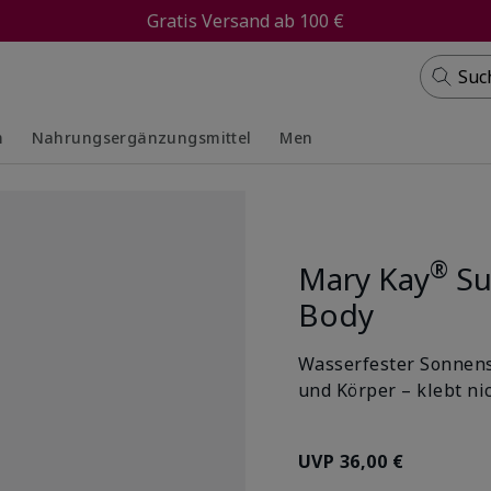
Gratis Versand ab 100 €
Suc
m
Nahrungsergänzungsmittel
Men
ed
ed
Collapsed
Expanded
®
Mary Kay
Su
Body
Wasserfester Sonnens
und Körper – klebt ni
UVP
36,00 €