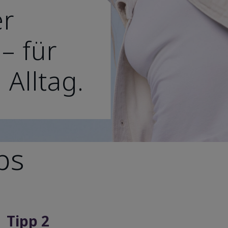
er
– für
 Alltag.
ps
Tipp 2