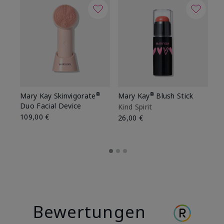
®
®
Mary Kay Skinvigorate
Mary Kay
Blush Stick
Ma
Duo Facial Device
Kind Spirit
Be
109,00 €
26,00 €
26
Bewertungen