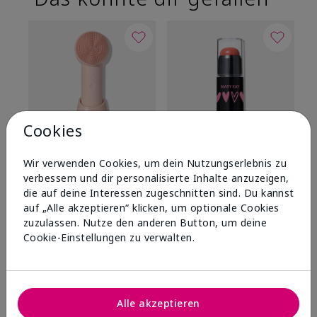
Cookies
®
®
Mary Kay Skinvigorate
Mary Kay
Blush Stick
Ma
Wir verwenden Cookies, um dein Nutzungserlebnis zu
Duo Facial Device
Kind Spirit
Be
verbessern und dir personalisierte Inhalte anzuzeigen,
109,00 €
26,00 €
26
die auf deine Interessen zugeschnitten sind. Du kannst
auf „Alle akzeptieren“ klicken, um optionale Cookies
zuzulassen. Nutze den anderen Button, um deine
Cookie-Einstellungen zu verwalten.
Alle akzeptieren