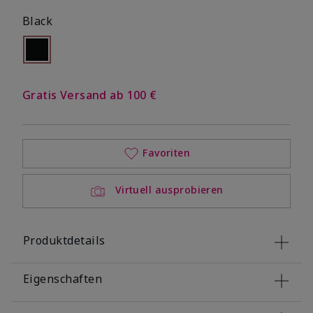
Black
selected
Out of stock
Gratis Versand ab 100 €
Favoriten
Virtuell ausprobieren
Produktdetails
Eigenschaften