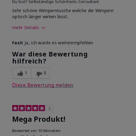
Du bist?
Selbständige Schönheits-Consultant
Sehr schöne Wimperntusche welche die Wimpern
optisch länger wirken lässt.
mehr Details
Wie sehr gefällt dir der Farbton
Fazit
Ja, ich würde es weiterempfehlen
dieses Produkts?
5
War diese Bewertung
Wie gefällt dir das Produkt im
hilfreich?
Vergleich zu anderen von dir
5
verwendeten
Dekorativkosmetikmarken?
1
0
Diese Bewertung melden
5
Mega Produkt!
Bewertet
vor 10 Monaten