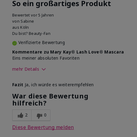
So ein großartiges Produkt
Bewertet
vor 5 Jahren
von
Sabine
aus
Köln
Du bist?
Beauty-Fan
Verifizierte Bewertung
Kommentare zu Mary Kay® Lash Love® Mascara
Eins meiner absoluten Favoriten
mehr Details
Wie sehr gefällt dir der Farbton
Fazit
Ja, ich würde es weiterempfehlen
dieses Produkts?
5
War diese Bewertung
Wie gefällt dir das Produkt im
hilfreich?
Vergleich zu anderen von dir
5
verwendeten
Dekorativkosmetikmarken?
2
0
Diese Bewertung melden