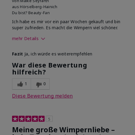
von
Maike Seyfarth
aus
Hörselberg-Hainich
Du bist?
Beauty-Fan
Ich habe es mir vor ein paar Wochen gekauft und bin
super zufrieden. Es macht die Wimpern viel schöner.
mehr Details
Wie sehr gefällt dir der Farbton
Fazit
Ja, ich würde es weiterempfehlen
dieses Produkts?
5
War diese Bewertung
Wie gefällt dir das Produkt im
hilfreich?
Vergleich zu anderen von dir
5
verwendeten
Dekorativkosmetikmarken?
1
0
Diese Bewertung melden
5
Meine große Wimpernliebe –