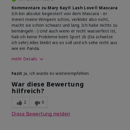
Kommentare zu Mary Kay® Lash Love® Mascara
Ich bin absolut begeistert von dem Mascara - er
trennt meine Wimpern schön, verklebt also nicht,
macht sie schön schwarz und lang. Ich habe nichts zu
bemängeln :-) Und auch wenn er nicht wasserfest ist,
hab ich keine Probleme beim Sport zb (Da schwitze
ich sehr) Alles bleibt wo es soll und ich sehe nicht aus
wie ein Panda.
mehr Details
Wie sehr gefällt dir der Farbton
Fazit
Ja, ich würde es weiterempfehlen
dieses Produkts?
5
War diese Bewertung
Wie gefällt dir das Produkt im
hilfreich?
Vergleich zu anderen von dir
5
verwendeten
Dekorativkosmetikmarken?
2
0
Diese Bewertung melden