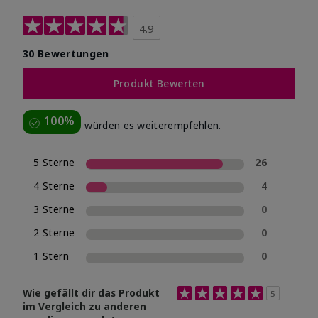
4.9
30 Bewertungen
Produkt Bewerten
100%
würden es weiterempfehlen.
5 Sterne
26
4 Sterne
4
3 Sterne
0
2 Sterne
0
1 Stern
0
Bewertung 5.0 von 5 Sterne
Wie gefällt dir das Produkt
5
im Vergleich zu anderen