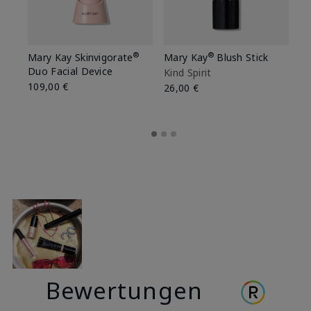
®
®
Mary Kay Skinvigorate
Mary Kay
Blush Stick
Ma
Duo Facial Device
Kind Spirit
Be
109,00 €
26,00 €
26
Bewertungen