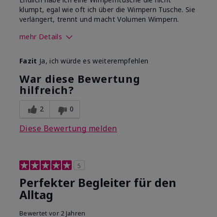
klumpt, egal wie oft ich über die Wimpern Tusche. Sie
verlängert, trennt und macht Volumen Wimpern.
mehr Details
Wie sehr gefällt dir der Farbton
Fazit
Ja, ich würde es weiterempfehlen
dieses Produkts?
5
War diese Bewertung
Wie gefällt dir das Produkt im
hilfreich?
Vergleich zu anderen von dir
5
verwendeten
Dekorativkosmetikmarken?
2
0
Diese Bewertung melden
5
Perfekter Begleiter für den
Alltag
Bewertet
vor 2 Jahren