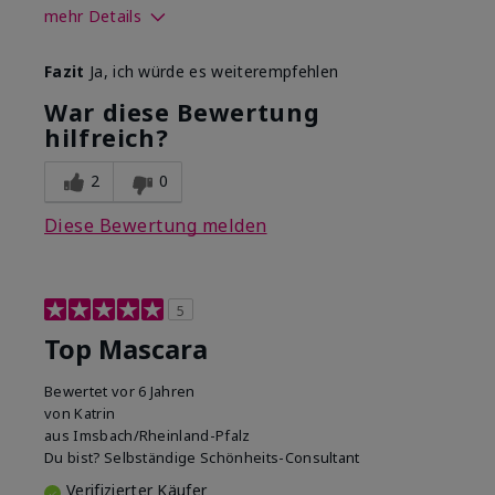
mehr Details
Wie sehr gefällt dir der Farbton
Fazit
Ja, ich würde es weiterempfehlen
dieses Produkts?
5
War diese Bewertung
Wie gefällt dir das Produkt im
hilfreich?
Vergleich zu anderen von dir
5
verwendeten
Dekorativkosmetikmarken?
2
0
Diese Bewertung melden
5
Top Mascara
Bewertet
vor 6 Jahren
von
Katrin
aus
Imsbach/Rheinland-Pfalz
Du bist?
Selbständige Schönheits-Consultant
Verifizierter Käufer