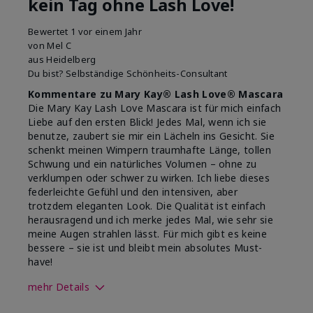
kein Tag ohne Lash Love!
Bewertet
1 vor einem Jahr
von
Mel C
aus
Heidelberg
Du bist?
Selbständige Schönheits-Consultant
Kommentare zu Mary Kay® Lash Love® Mascara
Die Mary Kay Lash Love Mascara ist für mich einfach
Liebe auf den ersten Blick! Jedes Mal, wenn ich sie
benutze, zaubert sie mir ein Lächeln ins Gesicht. Sie
schenkt meinen Wimpern traumhafte Länge, tollen
Schwung und ein natürliches Volumen – ohne zu
verklumpen oder schwer zu wirken. Ich liebe dieses
federleichte Gefühl und den intensiven, aber
trotzdem eleganten Look. Die Qualität ist einfach
herausragend und ich merke jedes Mal, wie sehr sie
meine Augen strahlen lässt. Für mich gibt es keine
bessere – sie ist und bleibt mein absolutes Must-
have!
mehr Details
Wie sehr gefällt dir der Farbton