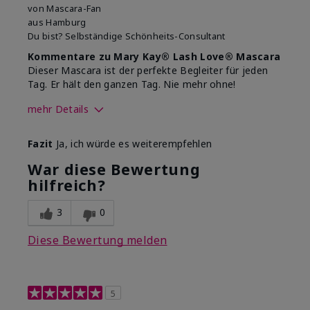
von
Mascara-Fan
aus
Hamburg
Du bist?
Selbständige Schönheits-Consultant
Kommentare zu Mary Kay® Lash Love® Mascara
Dieser Mascara ist der perfekte Begleiter für jeden
Tag. Er hält den ganzen Tag. Nie mehr ohne!
mehr Details
Wie sehr gefällt dir der Farbton
Fazit
Ja, ich würde es weiterempfehlen
dieses Produkts?
5
War diese Bewertung
Wie gefällt dir das Produkt im
hilfreich?
Vergleich zu anderen von dir
5
verwendeten
Dekorativkosmetikmarken?
3
0
Diese Bewertung melden
5