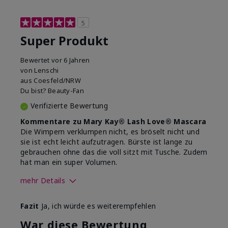
5
Super Produkt
Bewertet
vor 6 Jahren
von
Lenschi
aus
Coesfeld/NRW
Du bist?
Beauty-Fan
Verifizierte Bewertung
Kommentare zu Mary Kay® Lash Love® Mascara
Die Wimpern verklumpen nicht, es bröselt nicht und
sie ist echt leicht aufzutragen. Bürste ist lange zu
gebrauchen ohne das die voll sitzt mit Tusche. Zudem
hat man ein super Volumen.
mehr Details
Wie sehr gefällt dir der Farbton
Fazit
Ja, ich würde es weiterempfehlen
dieses Produkts?
5
War diese Bewertung
Wie gefällt dir das Produkt im