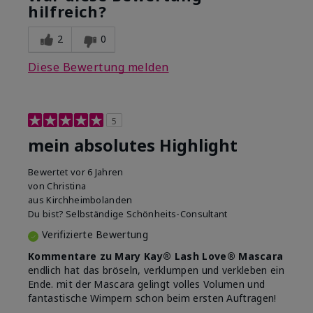
hilfreich?
Vergleich zu anderen von dir
5
verwendeten
Dekorativkosmetikmarken?
2
0
Diese Bewertung melden
5
mein absolutes Highlight
Bewertet
vor 6 Jahren
von
Christina
aus
Kirchheimbolanden
Du bist?
Selbständige Schönheits-Consultant
Verifizierte Bewertung
Kommentare zu Mary Kay® Lash Love® Mascara
endlich hat das bröseln, verklumpen und verkleben ein
Ende. mit der Mascara gelingt volles Volumen und
fantastische Wimpern schon beim ersten Auftragen!