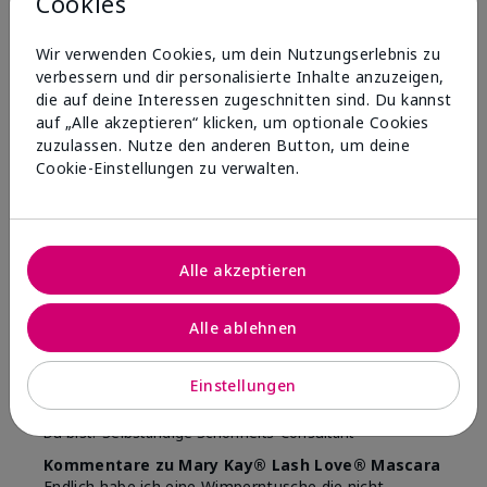
Cookies
definiert die Wimpern und verklebt nicht.
Fazit
Ja, ich würde es weiterempfehlen
Wir verwenden Cookies, um dein Nutzungserlebnis zu
verbessern und dir personalisierte Inhalte anzuzeigen,
War diese Bewertung
die auf deine Interessen zugeschnitten sind. Du kannst
hilfreich?
auf „Alle akzeptieren“ klicken, um optionale Cookies
zuzulassen. Nutze den anderen Button, um deine
3
0
Cookie-Einstellungen zu verwalten.
Diese Bewertung melden
Alle akzeptieren
5
Tolles Produkt
Alle ablehnen
Bewertet
vor 2 Jahren
Einstellungen
von
Mina
aus
NRW
Du bist?
Selbständige Schönheits-Consultant
Kommentare zu Mary Kay® Lash Love® Mascara
Endlich habe ich eine Wimperntusche die nicht