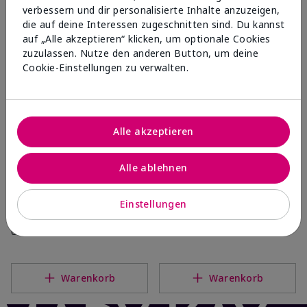
verbessern und dir personalisierte Inhalte anzuzeigen,
die auf deine Interessen zugeschnitten sind. Du kannst
Warenkorb
Warenkorb
auf „Alle akzeptieren“ klicken, um optionale Cookies
zuzulassen. Nutze den anderen Button, um deine
Cookie-Einstellungen zu verwalten.
Alle akzeptieren
Alle ablehnen
®
®
®
TimeWise
4-in-1 Cleanser
TimeWise Repair
Volu-Firm
Einstellungen
Foaming Cleanser
Normale/trockene Haut
UVP
38,00 €
UVP
36,00 €
Warenkorb
Warenkorb