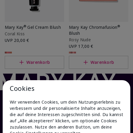
®
®
Mary Kay
Gel Cream Blush
Mary Kay Chromafusion
Blush
Coral Kiss
Rosy Nude
UVP
20,00 €
UVP
17,00 €
Warenkorb
Warenkorb
Cookies
Wir verwenden Cookies, um dein Nutzungserlebnis zu
verbessern und dir personalisierte Inhalte anzuzeigen,
die auf deine Interessen zugeschnitten sind. Du kannst
auf „Alle akzeptieren“ klicken, um optionale Cookies
zuzulassen. Nutze den anderen Button, um deine