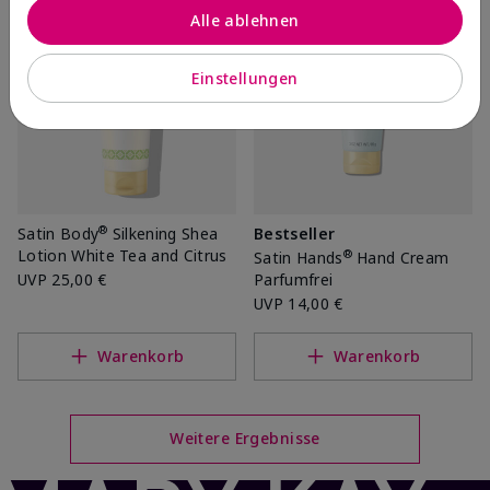
Alle ablehnen
Einstellungen
®
Satin Body
Silkening Shea
Bestseller
Lotion White Tea and Citrus
®
Satin Hands
Hand Cream
UVP
25,00 €
Parfumfrei
UVP
14,00 €
Warenkorb
Warenkorb
Weitere Ergebnisse