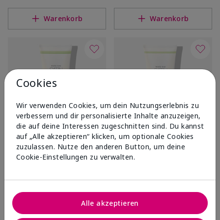
Warenkorb
Warenkorb
Cookies
Wir verwenden Cookies, um dein Nutzungserlebnis zu
verbessern und dir personalisierte Inhalte anzuzeigen,
die auf deine Interessen zugeschnitten sind. Du kannst
auf „Alle akzeptieren“ klicken, um optionale Cookies
®
®
Satin Body
Indulgent Shea
Satin Body
Revitalizing
zuzulassen. Nutze den anderen Button, um deine
Wash White Tea & Citrus
Shea Scrub White Tea &
Cookie-Einstellungen zu verwalten.
Citrus
UVP
23,00 €
UVP
24,00 €
Warenkorb
Warenkorb
Alle akzeptieren