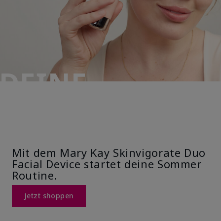
DEINE
ROUTINE. DEIN
GLOW.
Mit dem Mary Kay Skinvigorate Duo
Facial Device startet deine Sommer
Routine.
Jetzt shoppen