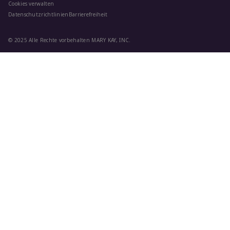
Cookies verwalten
Datenschutzrichtlinien
Barrierefreiheit
© 2025 Alle Rechte vorbehalten MARY KAY, INC.