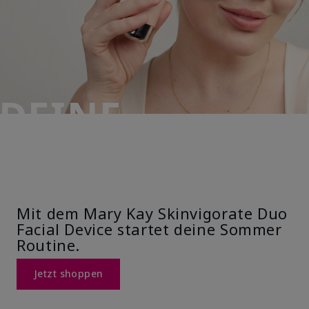
DEINE
ROUTINE. DEIN
GLOW.
Mit dem Mary Kay Skinvigorate Duo
Facial Device startet deine Sommer
Routine.
Jetzt shoppen